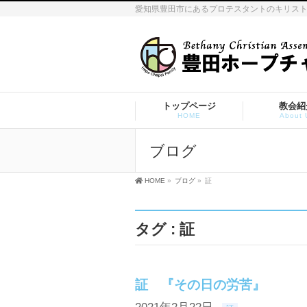
愛知県豊田市にあるプロテスタントのキリス
トップページ
教会紹
HOME
About 
ブログ
HOME
»
ブログ
»
証
タグ : 証
証 『その日の労苦』