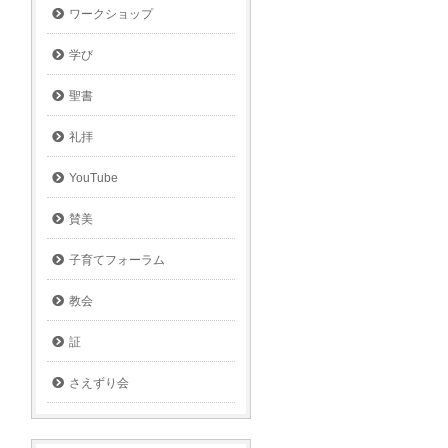
ワークショップ
学び
聖書
礼拝
YouTube
賛美
子育てフォーラム
教会
証
さえずり会