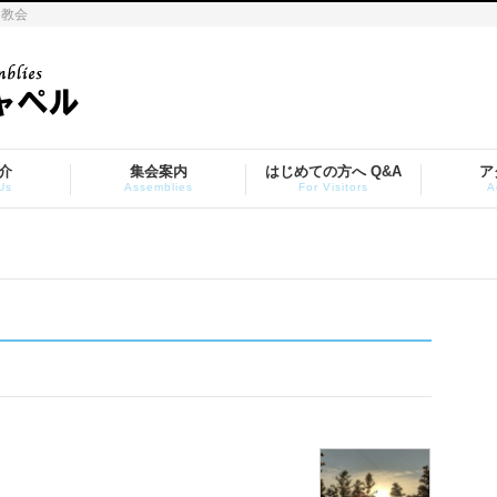
ト教会
介
集会案内
はじめての方へ Q&A
ア
Us
Assemblies
For Visitors
A