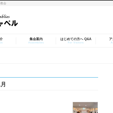
ト教会
介
集会案内
はじめての方へ Q&A
ア
Us
Assemblies
For Visitors
A
1月