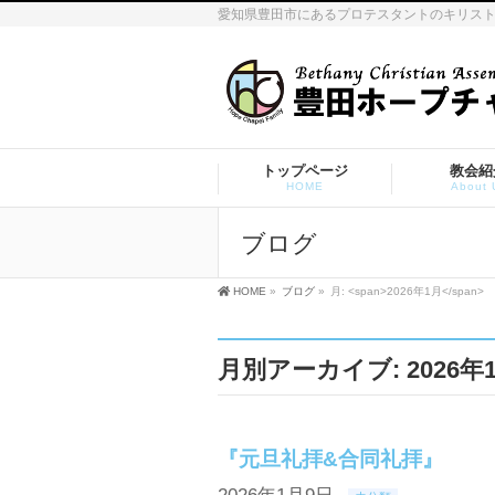
愛知県豊田市にあるプロテスタントのキリス
トップページ
教会紹
HOME
About 
ブログ
HOME
»
ブログ
»
月: <span>2026年1月</span>
月別アーカイブ: 2026年
『元旦礼拝&合同礼拝』