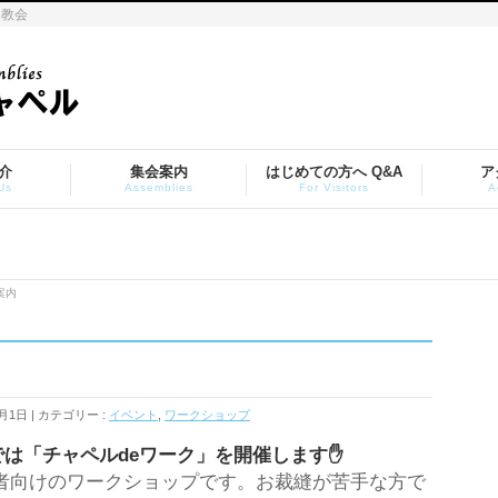
ト教会
介
集会案内
はじめての方へ Q&A
ア
Us
Assemblies
For Visitors
A
案内
2月1日
カテゴリー :
イベント
,
ワークショップ
は「チャペルdeワーク」を開催します✋
者向けのワークショップです。お裁縫が苦手な方で