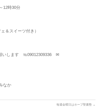
～12時30分
カフェ＆スイーツ付き）
ます ℡09012309336 ✉
かみなか
毎週金曜日はホープ聖書塾
→