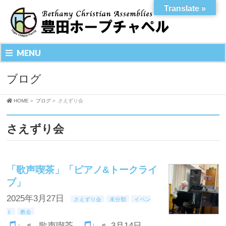
Translate »
MENU
ブログ
HOME
»
ブログ
»
さえずり会
さえずり会
「歌声喫茶」「ピアノ&トークライ
ブ」
2025年3月27日
さえずり会
未分類
イベン
ト
教会
♩♬ 歌声喫茶
♩♬ 3月14日