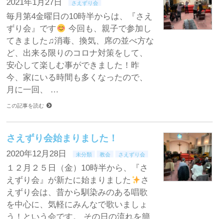
2021年1月27日
さえずり会
毎月第4金曜日の10時半からは、『さえ
ずり会』です
今回も、親子で参加し
てきました♫消毒、換気、席の並べ方な
ど、出来る限りのコロナ対策をして、
安心して楽しむ事ができました！昨
今、家にいる時間も多くなったので、
月に一回、 …
この記事を読む
さえずり会始まりました！
2020年12月28日
未分類
教会
さえずり会
１２月２５日（金）10時半から、『さ
えずり会』が新たに始まりました
さ
えずり会は、昔から馴染みのある唱歌
を中心に、気軽にみんなで歌いましょ
う！という会です。 その日の流れを簡