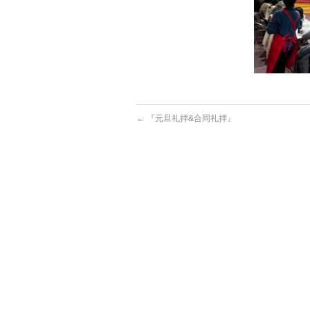
←
『元旦礼拝&合同礼拝』