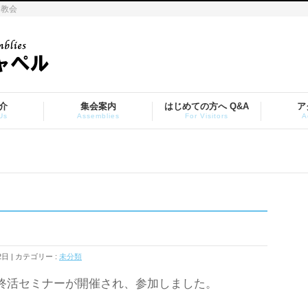
ト教会
介
集会案内
はじめての方へ Q&A
ア
Us
Assemblies
For Visitors
A
2日
カテゴリー :
未分類
で終活セミナーが開催され、参加しました。