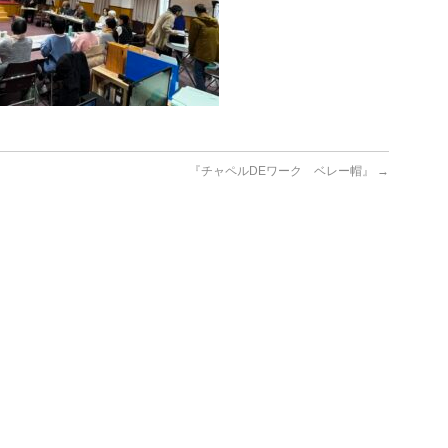
『チャペルDEワーク ベレー帽』
→