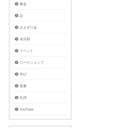
教会
証
さえずり会
未分類
イベント
ワークショップ
学び
聖書
礼拝
YouTube