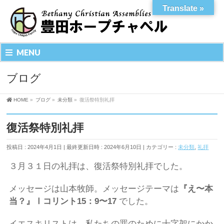
Translate »
MENU
ブログ
HOME
»
ブログ
»
未分類
»
復活祭特別礼拝
復活祭特別礼拝
投稿日 : 2024年4月1日
最終更新日時 : 2024年6月10日
カテゴリー :
未分類
,
礼拝
３月３１日の礼拝は、復活祭特別礼拝でした。
メッセージは山本牧師。メッセージテーマは
『え〜本
当？』Ⅰコリント15：9〜17
でした。
イエスキリストは、私たちの罪のために十字架にかか