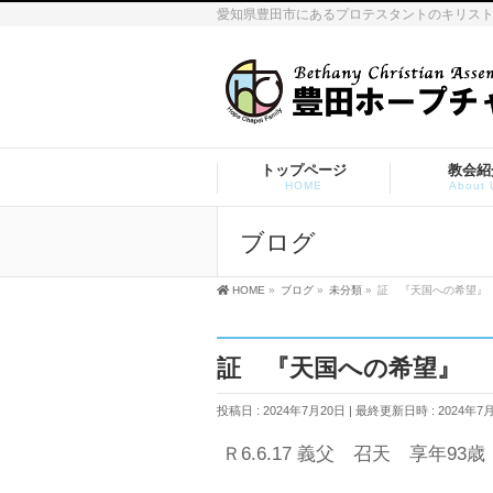
愛知県豊田市にあるプロテスタントのキリス
トップページ
教会紹
HOME
About 
ブログ
HOME
»
ブログ
»
未分類
»
証 『天国への希望』
証 『天国への希望』
投稿日 : 2024年7月20日
最終更新日時 : 2024年7
Ｒ6.6.17 義父 召天 享年93歳