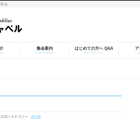
ト教会
介
集会案内
はじめての方へ Q&A
ア
Us
Assemblies
For Visitors
A
月21日
カテゴリー :
未分類