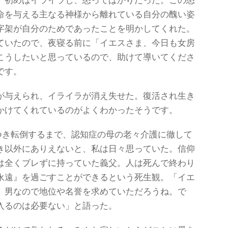
、初めはイライラし、怒ってばかりだった。この怒
命を与える主なる神様から離れている自分の醜い姿
字架が自分のためであったことを明かしてくれた。
ていたので、夜寝る前に「イエスさま、今日も女房
こうしたいと思っているので、助けて導いてくださ
です。
が与えられ、イライラが消え失せた。復活され生き
かけてくれているのがよくわかったそうです。
ふらつき転倒するまで、認知症の母の老々介護に徹して
き以外にありえないと、私は日々思っていた。信仰
は全くブレずに持っていた義父。人は死んで終わり
永遠』を過ごすことができるという死生観。「イエ
、男なので地位や名誉を求めていただろうね。で
入るのは必要ない」と語った。