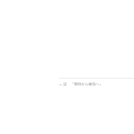
←
証 『期待から確信へ』