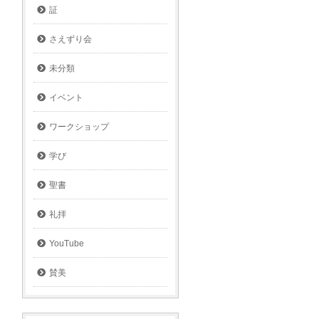
証
さえずり会
未分類
イベント
ワークショップ
学び
聖書
礼拝
YouTube
賛美