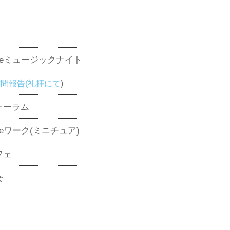
deミュージックナイト
問報告(礼拝にて
)
ォーラム
eワーク(ミニチュア)
フェ
会