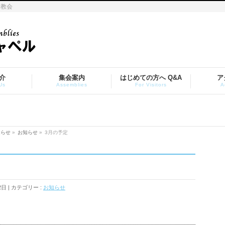
ト教会
介
集会案内
はじめての方へ Q&A
ア
Us
Assemblies
For Visitors
A
知らせ
»
お知らせ
»
3月の予定
2日
カテゴリー :
お知らせ