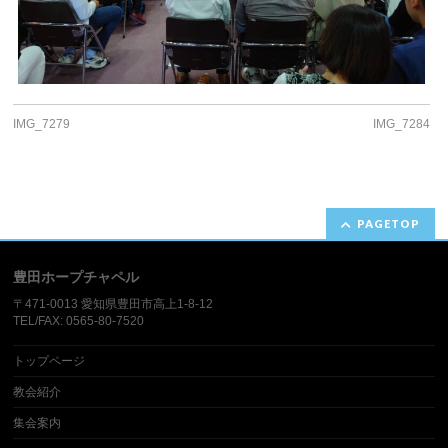
IMG_7279
IMG_7284
PAGETOP
豊田ホープチャペル
〒471-0013 愛知県豊田市高上1-8-12​
TEL/FAX: 0565-80-7520
トップページ
教会紹介
集会案内