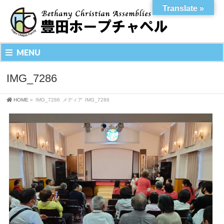
Translate »
MENU
IMG_7286
HOME
»
IMG_7286
メディア
IMG_7286