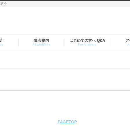
ト教会
介
集会案内
はじめての方へ Q&A
ア
Us
Assemblies
For Visitors
A