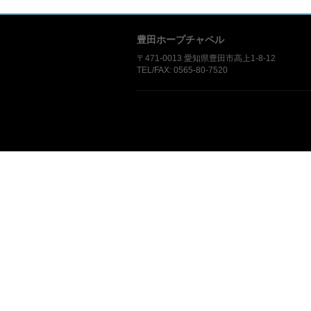
豊田ホープチャペル
〒471-0013 愛知県豊田市高上1-8-12​
TEL/FAX: 0565-80-7520