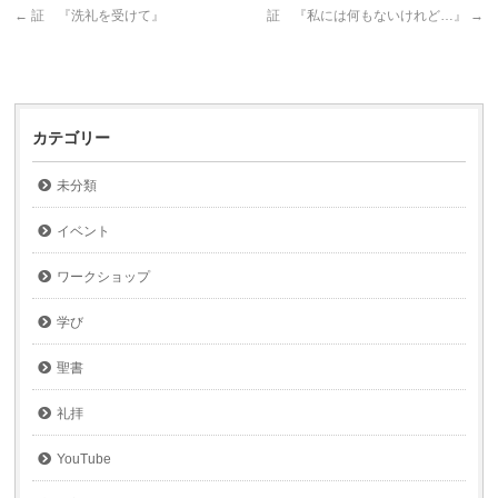
←
証 『洗礼を受けて』
証 『私には何もないけれど…』
→
カテゴリー
未分類
イベント
ワークショップ
学び
聖書
礼拝
YouTube