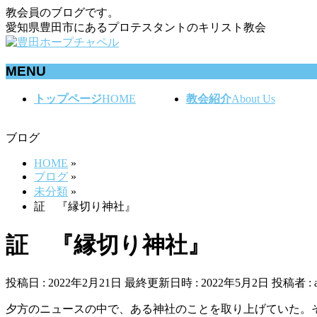
教会員のブログです。
愛知県豊田市にあるプロテスタントのキリスト教会
MENU
メ
トップページ
HOME
教会紹介
About Us
ニ
ュ
ブログ
ー
を
HOME
»
飛
ブログ
»
ば
未分類
»
す
証 『縁切り神社』
証 『縁切り神社』
投稿日 : 2022年2月21日
最終更新日時 : 2022年5月2日
投稿者 :
夕方のニュースの中で、ある神社のことを取り上げていた。