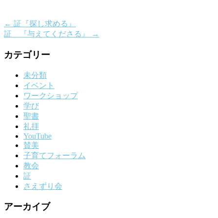
←
証『探し求める』
証 『与えてくださる』
→
カテゴリー
未分類
イベント
ワークショップ
学び
聖書
礼拝
YouTube
賛美
子育てフォーラム
教会
証
さえずり会
アーカイブ