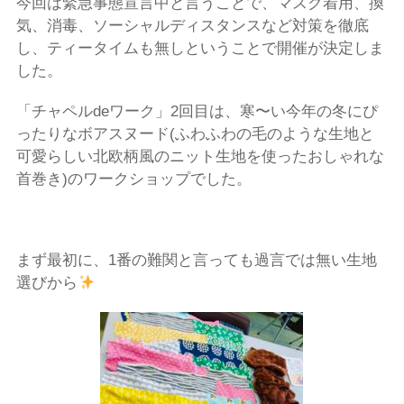
今回は緊急事態宣言中と言うことで、マスク着用、換
気、消毒、ソーシャルディスタンスなど対策を徹底
し、ティータイムも無しということで開催が決定しま
した。
「チャペル
de
ワーク」
2
回目は、寒〜い今年の冬にぴ
ったりなボアスヌード
(
ふわふわの毛のような生地と
可愛らしい北欧柄風のニット生地を使ったおしゃれな
首巻き
)のワークショップでした。
まず最初に、
1
番の難関と言っても過言では無い
生地
選びから