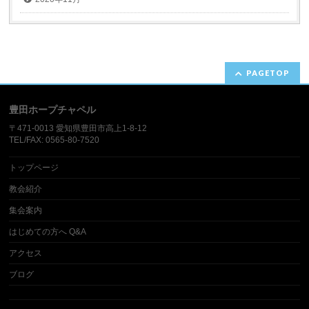
PAGETOP
豊田ホープチャペル
〒471-0013 愛知県豊田市高上1-8-12​
TEL/FAX: 0565-80-7520
トップページ
教会紹介
集会案内
はじめての方へ Q&A
アクセス
ブログ